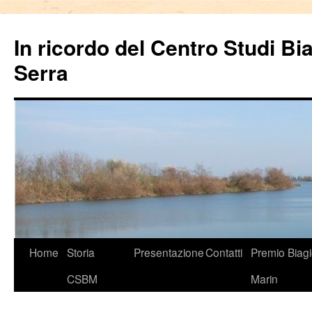
In ricordo del Centro Studi Bi
Serra
Vai
Home
Storia
Presentazione
Contatti
Premio Biag
al
CSBM
Marin
contenuto