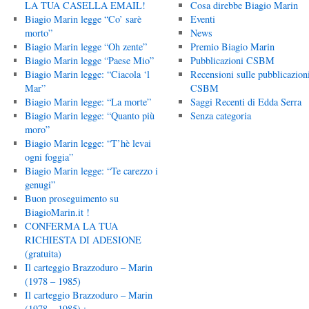
LA TUA CASELLA EMAIL!
Cosa direbbe Biagio Marin
Biagio Marin legge “Co’ sarè
Eventi
morto”
News
Biagio Marin legge “Oh zente”
Premio Biagio Marin
Biagio Marin legge “Paese Mio”
Pubblicazioni CSBM
Biagio Marin legge: “Ciacola ‘l
Recensioni sulle pubblicazion
Mar”
CSBM
Biagio Marin legge: “La morte”
Saggi Recenti di Edda Serra
Biagio Marin legge: “Quanto più
Senza categoria
moro”
Biagio Marin legge: “T’hè levai
ogni foggia”
Biagio Marin legge: “Te carezzo i
genugi”
Buon proseguimento su
BiagioMarin.it !
CONFERMA LA TUA
RICHIESTA DI ADESIONE
(gratuita)
Il carteggio Brazzoduro – Marin
(1978 – 1985)
Il carteggio Brazzoduro – Marin
(1978 – 1985) :