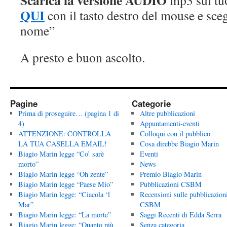
Scarica la versione AUDIO
mp3 sul tu
QUI
con il tasto destro del mouse e sce
nome”
A presto e buon ascolto.
Pagine
Categorie
Prima di proseguire… (pagina 1 di
Altre pubblicazioni
4)
Appuntamenti-eventi
ATTENZIONE: CONTROLLA
Colloqui con il pubblico
LA TUA CASELLA EMAIL!
Cosa direbbe Biagio Marin
Biagio Marin legge “Co’ sarè
Eventi
morto”
News
Biagio Marin legge “Oh zente”
Premio Biagio Marin
Biagio Marin legge “Paese Mio”
Pubblicazioni CSBM
Biagio Marin legge: “Ciacola ‘l
Recensioni sulle pubblicazion
Mar”
CSBM
Biagio Marin legge: “La morte”
Saggi Recenti di Edda Serra
Biagio Marin legge: “Quanto più
Senza categoria