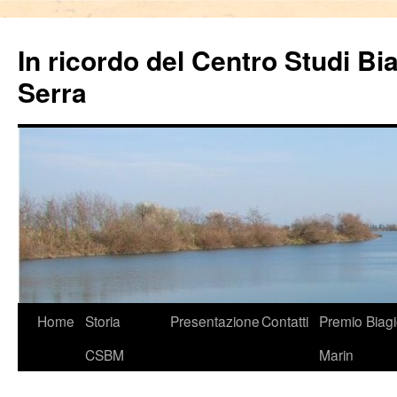
In ricordo del Centro Studi Bi
Serra
Vai
Home
Storia
Presentazione
Contatti
Premio Biag
al
CSBM
Marin
contenuto