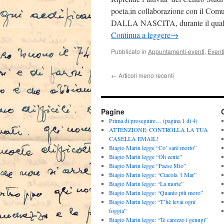
poeta,in collaborazione con il 
DALLA NASCITA, durante il quale
Continua a leggere
→
Pubblicato in
Appuntamenti-eventi
,
Event
←
Articoli meno recenti
Pagine
Prima di proseguire… (pagina 1 di 4)
ATTENZIONE: CONTROLLA LA TUA
CASELLA EMAIL!
Biagio Marin legge “Co’ sarè morto”
Biagio Marin legge “Oh zente”
Biagio Marin legge “Paese Mio”
Biagio Marin legge: “Ciacola ‘l Mar”
Biagio Marin legge: “La morte”
Biagio Marin legge: “Quanto più moro”
Biagio Marin legge: “T’hè levai ogni
foggia”
Biagio Marin legge: “Te carezzo i genugi”