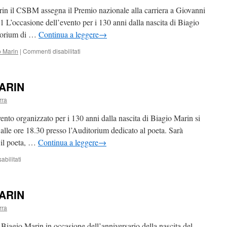
rin il CSBM assegna il Premio nazionale alla carriera a Giovanni
casione dell’evento per i 130 anni dalla nascita di Biagio
itorium di …
Continua a leggere
→
su
o Marin
|
Commenti disabilitati
XII
EDIZIONE
PREMIO
MARIN
NAZIONALE
BIAGIO
rra
MARIN
rganizzato per i 130 anni dalla nascita di Biagio Marin si
alle ore 18.30 presso l’Auditorium dedicato al poeta. Sarà
 il poeta, …
Continua a leggere
→
su
bilitati
130
ANNI
DI
MARIN
BIAGIO
MARIN
rra
i Biagio Marin in occasione dell’anniversario della nascita del