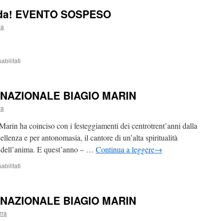
da! EVENTO SOSPESO
ra
su
bilitati
Buon
compleanno
Edda!
O NAZIONALE BIAGIO MARIN
EVENTO
SOSPESO
ra
arin ha coinciso con i festeggiamenti dei centrotrent’anni dalla
llenza e per antonomasia, il cantore di un’alta spiritualità
 – dell’anima. E quest’anno – …
Continua a leggere
→
su
bilitati
XII
EDIZIONE
PREMIO
O NAZIONALE BIAGIO MARIN
NAZIONALE
BIAGIO
rra
MARIN