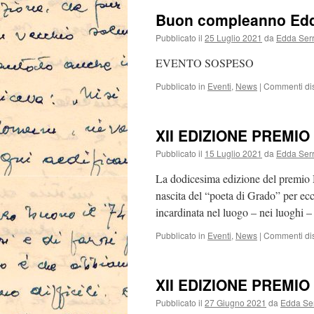
Buon compleanno Ed
Pubblicato il
25 Luglio 2021
da
Edda Ser
EVENTO SOSPESO
Pubblicato in
Eventi
,
News
|
Commenti disa
XII EDIZIONE PREMI
Pubblicato il
15 Luglio 2021
da
Edda Ser
La dodicesima edizione del premio M
nascita del “poeta di Grado” per ecce
incardinata nel luogo – nei luoghi
Pubblicato in
Eventi
,
News
|
Commenti disa
XII EDIZIONE PREMI
Pubblicato il
27 Giugno 2021
da
Edda Se