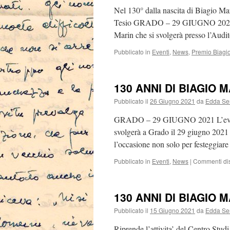
Nel 130° dalla nascita di Biagio Ma
Tesio GRADO – 29 GIUGNO 2021 L’oc
Marin che si svolgerà presso l’Aud
Pubblicato in
Eventi
,
News
,
Premio Biagi
130 ANNI DI BIAGIO 
Pubblicato il
26 Giugno 2021
da
Edda Se
GRADO – 29 GIUGNO 2021 L’evento o
svolgerà a Grado il 29 giugno 2021 
l’occasione non solo per festeggiare
Pubblicato in
Eventi
,
News
|
Commenti disa
130 ANNI DI BIAGIO 
Pubblicato il
15 Giugno 2021
da
Edda Se
Riprende l’attivita’ del Centro Stud