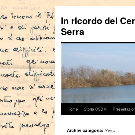
In ricordo del Ce
Serra
Home
Storia CSBM
Presentazio
Vai
al
News
Archivi categoria:
contenuto