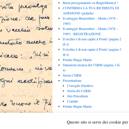
Buon proseguimento su BiagioMarin.it !
CONFERMA LA TUA RICHIESTA DI
ADESIONE (gratuita)
Il carteggio Brazzoduro – Marin (1978 –
1985)
Il carteggio Brazzoduro – Marin (1978 –
1985) : REGISTRAZIONE
Il rischio è di non capire il Poeta! (pagina 2
di 4)
Il rischio è di non capire il Poeta! (pagina 2
di 4)
Premio Biagio Marin
Situazione tecnica del CSBM (pagina 3 di
4)
Storia CSBM
Presentazione
Consiglio Direttivo
Storia del CSBM
Sito Precedente
Contatti
Premio Biagio Marin
In ricordo del Centro Studi Biagio M
Questo sito si serve dei cookie per 