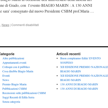
Comune di Grado, con l’evento BIAGIO MARIN : A 130 ANNI
 sara’ consegnato dal nuovo Presidente CSBM prof.Maria …
su
i
,
News
|
Commenti disabilitati
130
ANNI
DI
BIAGIO
MARIN
Categorie
Articoli recenti
Altre pubblicazioni
Buon compleanno Edda! EVENTO
Appuntamenti-eventi
SOSPESO
Colloqui con il pubblico
XII EDIZIONE PREMIO NAZIONALE
Cosa direbbe Biagio Marin
BIAGIO MARIN
Eventi
XII EDIZIONE PREMIO NAZIONALE
News
BIAGIO MARIN
Premio Biagio Marin
130 ANNI DI BIAGIO MARIN
Pubblicazioni CSBM
130 ANNI DI BIAGIO MARIN
Recensioni sulle pubblicazioni CSBM
Saggi Recenti di Edda Serra
Senza categoria