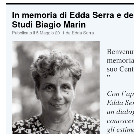
In memoria di Edda Serra e de
Studi Biagio Marin
Pubblicato il
5 Maggio 2011
da
Edda Serra
Benvenut
memoria 
suo Cent
”
Con l’ape
Edda Ser
un dialo
conoscer
gli estim