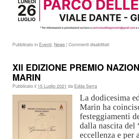
su
Pubblicato in
Eventi
,
News
|
Commenti disabilitati
Buon
compleanno
Edda!
XII EDIZIONE PREMIO NAZIO
EVENTO
MARIN
SOSPESO
Pubblicato il
15 Luglio 2021
da
Edda Serra
La dodicesima ed
Marin ha coincis
festeggiamenti de
dalla nascita del
eccellenza e per 