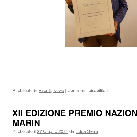
su
Pubblicato in
Eventi
,
News
|
Commenti disabilitati
XII
EDIZIONE
PREMIO
XII EDIZIONE PREMIO NAZIO
NAZIONALE
MARIN
BIAGIO
MARIN
Pubblicato il
27 Giugno 2021
da
Edda Serra