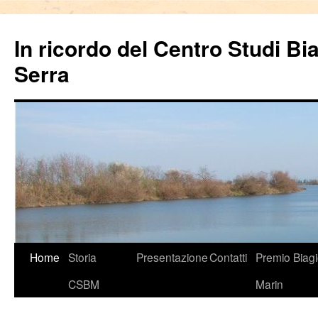
In ricordo del Centro Studi Bi
Serra
Vai
Home
Storia
Presentazione
Contatti
Premio Biag
al
CSBM
Marin
contenuto