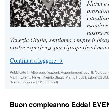
Marin e 
prosatore
cittadin
mondo e 
nostra re
Venezia Giulia, sentiamo sempre il bisog
nostre esperienze per riproporle al mon
Continua a leggere
→
Pubblicato in
Altre pubblicazioni
,
Appuntamenti-eventi
,
Colloqui 
Marin
,
Eventi
,
News
,
Premio Biagio Marin
,
Pubblicazioni CSBM
Senza categoria
|
12 commenti
Buon compleanno Edda! EV