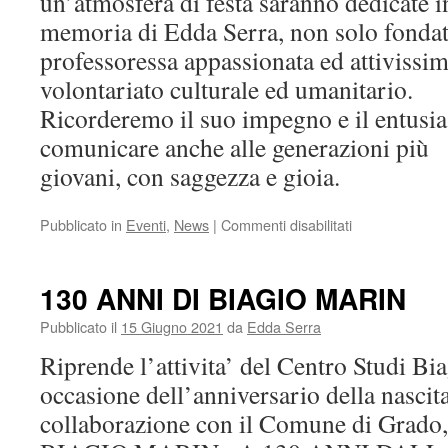
un’atmosfera di festa saranno dedicate i
memoria di Edda Serra, non solo fond
professoressa appassionata ed attivissim
volontariato culturale ed umanitario.
Ricorderemo il suo impegno e il entusi
comunicare anche alle generazioni più
giovani, con saggezza e gioia.
su
Pubblicato in
Eventi
,
News
|
Commenti disabilitati
130
ANNI
DI
130 ANNI DI BIAGIO MARIN
BIAGIO
MARIN
Pubblicato il
15 Giugno 2021
da
Edda Serra
Riprende l’attivita’ del Centro Studi Bi
occasione dell’anniversario della nascita
collaborazione con il Comune di Grado