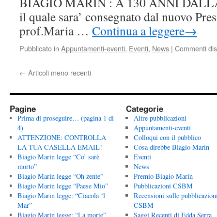
BIAGIO MARIN : A 130 ANNI DALLA
il quale sara’ consegnato dal nuovo Pr
prof.Maria …
Continua a leggere
→
Pubblicato in
Appuntamenti-eventi
,
Eventi
,
News
|
Commenti disa
←
Articoli meno recenti
Pagine
Categorie
Prima di proseguire… (pagina 1 di
Altre pubblicazioni
4)
Appuntamenti-eventi
ATTENZIONE: CONTROLLA
Colloqui con il pubblico
LA TUA CASELLA EMAIL!
Cosa direbbe Biagio Marin
Biagio Marin legge “Co’ sarè
Eventi
morto”
News
Biagio Marin legge “Oh zente”
Premio Biagio Marin
Biagio Marin legge “Paese Mio”
Pubblicazioni CSBM
Biagio Marin legge: “Ciacola ‘l
Recensioni sulle pubblicazion
Mar”
CSBM
Biagio Marin legge: “La morte”
Saggi Recenti di Edda Serra