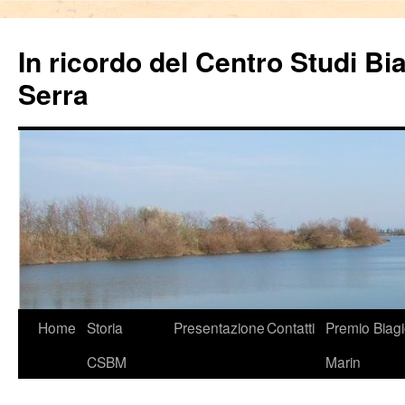
In ricordo del Centro Studi Bi
Serra
Vai
Home
Storia
Presentazione
Contatti
Premio Biag
al
CSBM
Marin
contenuto