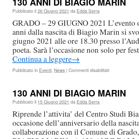
130 ANNI DI BIAGIO MARIN
Pubblicato il
26 Giugno 2021
da
Edda Serra
GRADO – 29 GIUGNO 2021 L’evento org
anni dalla nascita di Biagio Marin si sv
giugno 2021 alle ore 18.30 presso l’Aud
poeta. Sarà l’occasione non solo per fes
Continua a leggere
→
su
Pubblicato in
Eventi
,
News
|
Commenti disabilitati
130
ANNI
DI
130 ANNI DI BIAGIO MARIN
BIAGIO
MARIN
Pubblicato il
15 Giugno 2021
da
Edda Serra
Riprende l’attivita’ del Centro Studi Bi
occasione dell’anniversario della nascita
collaborazione con il Comune di Grado