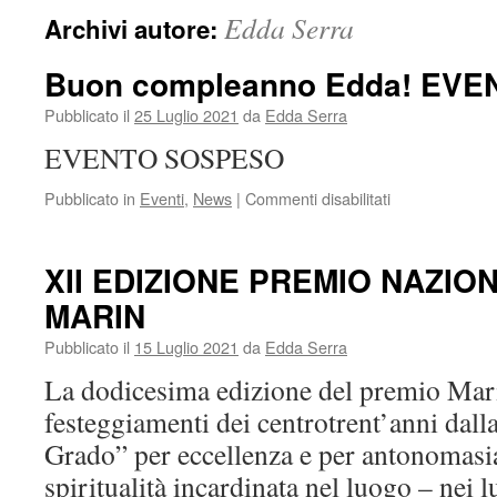
Edda Serra
Archivi autore:
Buon compleanno Edda! EV
Pubblicato il
25 Luglio 2021
da
Edda Serra
EVENTO SOSPESO
su
Pubblicato in
Eventi
,
News
|
Commenti disabilitati
Buon
compleanno
Edda!
XII EDIZIONE PREMIO NAZIO
EVENTO
MARIN
SOSPESO
Pubblicato il
15 Luglio 2021
da
Edda Serra
La dodicesima edizione del premio Mari
festeggiamenti dei centrotrent’anni dalla
Grado” per eccellenza e per antonomasia,
spiritualità incardinata nel luogo – nei 