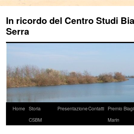
In ricordo del Centro Studi Bi
Serra
Vai
Home
Storia
Presentazione
Contatti
Premio Biag
al
CSBM
Marin
contenuto