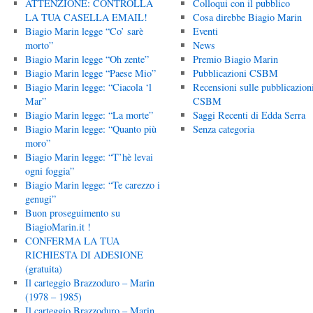
ATTENZIONE: CONTROLLA
Colloqui con il pubblico
LA TUA CASELLA EMAIL!
Cosa direbbe Biagio Marin
Biagio Marin legge “Co’ sarè
Eventi
morto”
News
Biagio Marin legge “Oh zente”
Premio Biagio Marin
Biagio Marin legge “Paese Mio”
Pubblicazioni CSBM
Biagio Marin legge: “Ciacola ‘l
Recensioni sulle pubblicazion
Mar”
CSBM
Biagio Marin legge: “La morte”
Saggi Recenti di Edda Serra
Biagio Marin legge: “Quanto più
Senza categoria
moro”
Biagio Marin legge: “T’hè levai
ogni foggia”
Biagio Marin legge: “Te carezzo i
genugi”
Buon proseguimento su
BiagioMarin.it !
CONFERMA LA TUA
RICHIESTA DI ADESIONE
(gratuita)
Il carteggio Brazzoduro – Marin
(1978 – 1985)
Il carteggio Brazzoduro – Marin