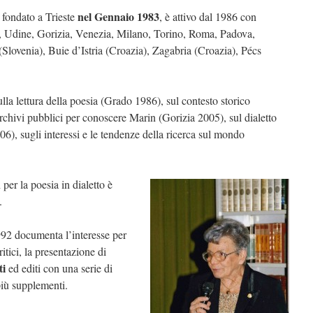
nel Gennaio 1983
 fondato a Trieste
, è attivo dal 1986 con
ste, Udine, Gorizia, Venezia, Milano, Torino, Roma, Padova,
Slovenia), Buie d’Istria (Croazia), Zagabria (Croazia), Pécs
ulla lettura della poesia (Grado 1986), sul contesto storico
archivi pubblici per conoscere Marin (Gorizia 2005), sul dialetto
06), sugli interessi e le tendenze della ricerca sul mondo
n
per la poesia in dialetto è
.
992 documenta l’interesse per
ritici, la presentazione di
ti
ed editi con una serie di
più supplementi.