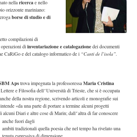
ricerca
nato nella
e nello
pio orizzonte mariniano:
borse di studio e di
 eroga
etto compilazioni di
inventariazione e catalogazione
e operazioni di
dei documenti
ne CaRiGo e del catalogo informatico de i
“Canti de l’isola”.
CSBM Aps
Maria Cristina
trova impegnata la professoressa
 Lettere e Filosofia dell
Università di Trieste, che si è occupata
‘
 anche della nostra regione, scrivendo articoli e monografie sui
 intende «da una parte di portare a termine alcuni progetti
 alcuni Diari e altre cose di Marin; dall
altra di far conoscere
‘
anche fuori dagli
ambiti tradizionali quella poesia che nel tempo ha rivelato una
tenuta espressiva di dimensione