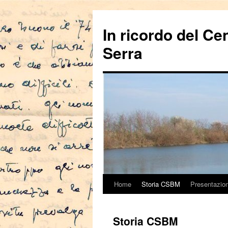
In ricordo del Ce
Serra
Home
Storia CSBM
Presentazio
Vai
al
Storia CSBM
contenuto