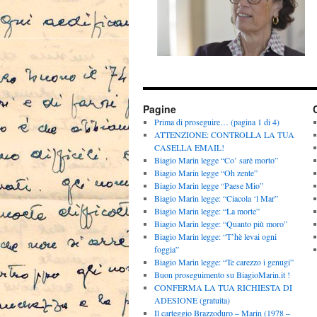
Pagine
Prima di proseguire… (pagina 1 di 4)
ATTENZIONE: CONTROLLA LA TUA
CASELLA EMAIL!
Biagio Marin legge “Co’ sarè morto”
Biagio Marin legge “Oh zente”
Biagio Marin legge “Paese Mio”
Biagio Marin legge: “Ciacola ‘l Mar”
Biagio Marin legge: “La morte”
Biagio Marin legge: “Quanto più moro”
Biagio Marin legge: “T’hè levai ogni
foggia”
Biagio Marin legge: “Te carezzo i genugi”
Buon proseguimento su BiagioMarin.it !
CONFERMA LA TUA RICHIESTA DI
ADESIONE (gratuita)
Il carteggio Brazzoduro – Marin (1978 –