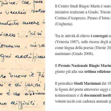
Il Centro Studi Biagio Marin è stato
iniziative realizzate a Grado, Trie
Cortina d’Ampezzo, Pirano d’Istria (
(Ungheria).
i convegni
Tra le attività di rilievo
s
(Venezia 1987), sulle risorse degli 
come lingua della poesia (Trieste 20
mariniano (Grado 2008).
Premio Nazionale Biagio Mari
Il
settima edizione
giunto già alla sua
Studi Mariniani
Il periodico
dal 1
la figura del poeta attraverso saggi c
documenti inedi
testimonianze e di
volumi usciti con cadenza annuale 