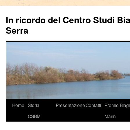
In ricordo del Centro Studi Bi
Serra
Vai
Home
Storia
Presentazione
Contatti
Premio Biag
al
CSBM
Marin
contenuto