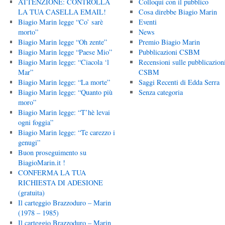
ATTENZIONE: CONTROLLA
Colloqui con il pubblico
LA TUA CASELLA EMAIL!
Cosa direbbe Biagio Marin
Biagio Marin legge “Co’ sarè
Eventi
morto”
News
Biagio Marin legge “Oh zente”
Premio Biagio Marin
Biagio Marin legge “Paese Mio”
Pubblicazioni CSBM
Biagio Marin legge: “Ciacola ‘l
Recensioni sulle pubblicazion
Mar”
CSBM
Biagio Marin legge: “La morte”
Saggi Recenti di Edda Serra
Biagio Marin legge: “Quanto più
Senza categoria
moro”
Biagio Marin legge: “T’hè levai
ogni foggia”
Biagio Marin legge: “Te carezzo i
genugi”
Buon proseguimento su
BiagioMarin.it !
CONFERMA LA TUA
RICHIESTA DI ADESIONE
(gratuita)
Il carteggio Brazzoduro – Marin
(1978 – 1985)
Il carteggio Brazzoduro – Marin