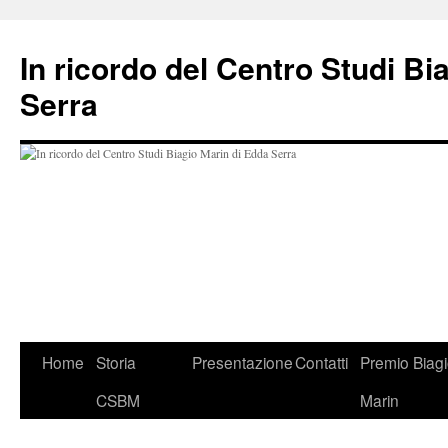
In ricordo del Centro Studi Bi
Serra
Vai
Home
Storia
Presentazione
Contatti
Premio Biag
al
CSBM
Marin
contenuto