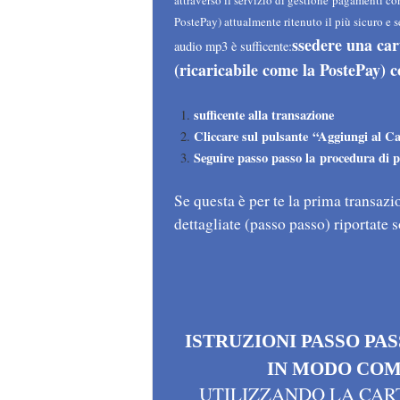
attraverso il servizio di gestione pagamenti
co
PostePay) attualmente ritenuto il più sicuro e 
ssedere una car
audio mp3 è sufficente:
(ricaricabile come la PostePay) c
sufficente alla transazione
Cliccare sul pulsante “Aggiungi al Ca
Seguire passo passo la procedura di 
Se questa è per te la prima transazi
dettagliate (passo passo) riportate 
ISTRUZIONI
PASSO PA
IN MODO
COM
UTILIZZANDO LA CAR