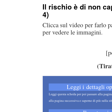
Il rischio è di non ca
4)
Clicca sul video per farlo 
per vedere le immagini.
[p
(Tira
Leggi i dettagli o
Leggi questa
scheda per poi passare alla pagi
alla pagina successiva e saperne di più sulla s