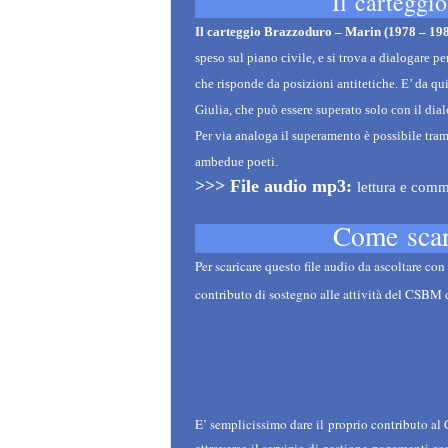
Il carteggi
Il carteggio Brazzoduro – Marin (1978 –
19
speso sul
piano civile, e si trova a dialogare pe
che
risponde da posizioni antitetiche. E’ da qui
Giulia, che può essere superato
solo con il dia
Per via analoga il superamento è
possibile tram
ambedue poeti.
>>> File
audio mp3:
lettura e comm
Come scari
Per scaricare questo file audio da
ascoltare con 
contributo di sostegno alle
attività del CSBM 
E’ semplicissimo dare il proprio contributo al 