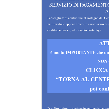
SERVIZIO DI
PAGAMENTO 
A
Per scegliere di contribuire al sostegno del Ce
multimediale appena descritto è necessario disp
credito prepagata, ad esempio PostePay).
AT
è molto IMPORTANTE che una v
NON c
CLICCA
“TORNA AL CENTR
poi co
Di
solito il ritorno avviene in automatico entr