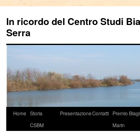
In ricordo del Centro Studi Bi
Serra
Vai
Home
Storia
Presentazione
Contatti
Premio Biag
al
CSBM
Marin
contenuto