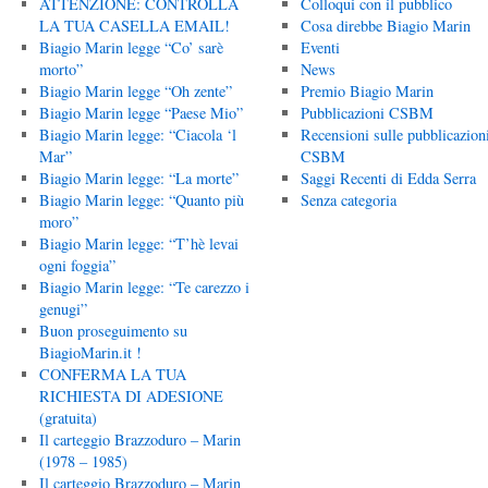
ATTENZIONE: CONTROLLA
Colloqui con il pubblico
LA TUA CASELLA EMAIL!
Cosa direbbe Biagio Marin
Biagio Marin legge “Co’ sarè
Eventi
morto”
News
Biagio Marin legge “Oh zente”
Premio Biagio Marin
Biagio Marin legge “Paese Mio”
Pubblicazioni CSBM
Biagio Marin legge: “Ciacola ‘l
Recensioni sulle pubblicazion
Mar”
CSBM
Biagio Marin legge: “La morte”
Saggi Recenti di Edda Serra
Biagio Marin legge: “Quanto più
Senza categoria
moro”
Biagio Marin legge: “T’hè levai
ogni foggia”
Biagio Marin legge: “Te carezzo i
genugi”
Buon proseguimento su
BiagioMarin.it !
CONFERMA LA TUA
RICHIESTA DI ADESIONE
(gratuita)
Il carteggio Brazzoduro – Marin
(1978 – 1985)
Il carteggio Brazzoduro – Marin