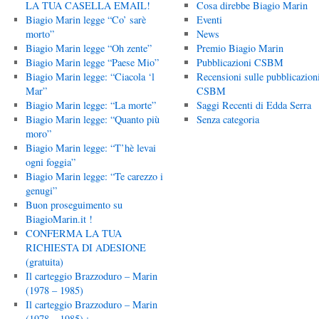
LA TUA CASELLA EMAIL!
Cosa direbbe Biagio Marin
Biagio Marin legge “Co’ sarè
Eventi
morto”
News
Biagio Marin legge “Oh zente”
Premio Biagio Marin
Biagio Marin legge “Paese Mio”
Pubblicazioni CSBM
Biagio Marin legge: “Ciacola ‘l
Recensioni sulle pubblicazion
Mar”
CSBM
Biagio Marin legge: “La morte”
Saggi Recenti di Edda Serra
Biagio Marin legge: “Quanto più
Senza categoria
moro”
Biagio Marin legge: “T’hè levai
ogni foggia”
Biagio Marin legge: “Te carezzo i
genugi”
Buon proseguimento su
BiagioMarin.it !
CONFERMA LA TUA
RICHIESTA DI ADESIONE
(gratuita)
Il carteggio Brazzoduro – Marin
(1978 – 1985)
Il carteggio Brazzoduro – Marin
(1978 – 1985) :