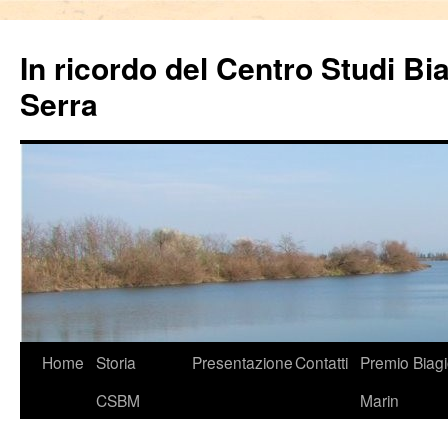
In ricordo del Centro Studi Bi
Serra
Vai
Home
Storia
Presentazione
Contatti
Premio Biag
al
CSBM
Marin
contenuto