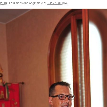
 2018
|
La dimensione originale è di
852 × 1280
pixel