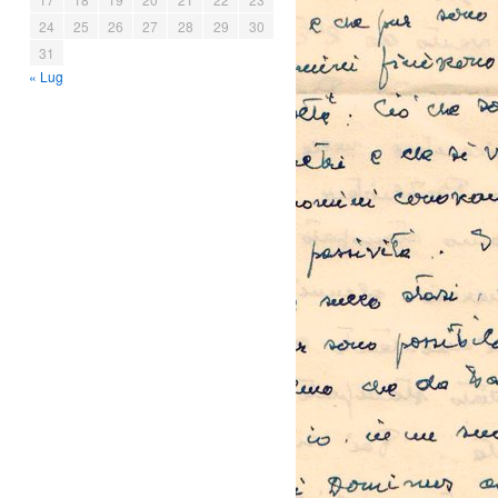
24
25
26
27
28
29
30
31
« Lug