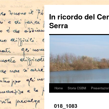
In ricordo del Ce
Serra
Home
Storia CSBM
Presentazio
Vai
al
018_1083
contenuto