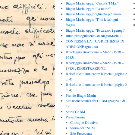
Biagio Marin legge: “Ciacola ‘l Mar”
Biagio Marin legge: “La morte”
Biagio Marin legge: “Quanto più moro”
Biagio Marin legge: “T’hè levai ogni
foggia”
Biagio Marin legge: “Te carezzo i genugi”
Buon proseguimento su BiagioMarin.it !
CONFERMA LA TUA RICHIESTA DI
ADESIONE (gratuita)
Il carteggio Brazzoduro – Marin (1978 –
1985)
Il carteggio Brazzoduro – Marin (1978 –
1985) : REGISTRAZIONE
Il rischio è di non capire il Poeta! (pagina 2
di 4)
Il rischio è di non capire il Poeta! (pagina 2
di 4)
Premio Biagio Marin
Situazione tecnica del CSBM (pagina 3 di
4)
Storia CSBM
Presentazione
Consiglio Direttivo
Storia del CSBM
Sito Precedente