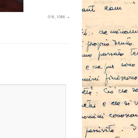
018_1086