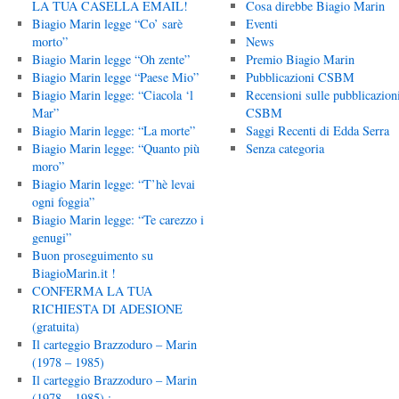
LA TUA CASELLA EMAIL!
Cosa direbbe Biagio Marin
Biagio Marin legge “Co’ sarè
Eventi
morto”
News
Biagio Marin legge “Oh zente”
Premio Biagio Marin
Biagio Marin legge “Paese Mio”
Pubblicazioni CSBM
Biagio Marin legge: “Ciacola ‘l
Recensioni sulle pubblicazion
Mar”
CSBM
Biagio Marin legge: “La morte”
Saggi Recenti di Edda Serra
Biagio Marin legge: “Quanto più
Senza categoria
moro”
Biagio Marin legge: “T’hè levai
ogni foggia”
Biagio Marin legge: “Te carezzo i
genugi”
Buon proseguimento su
BiagioMarin.it !
CONFERMA LA TUA
RICHIESTA DI ADESIONE
(gratuita)
Il carteggio Brazzoduro – Marin
(1978 – 1985)
Il carteggio Brazzoduro – Marin
(1978 – 1985) :