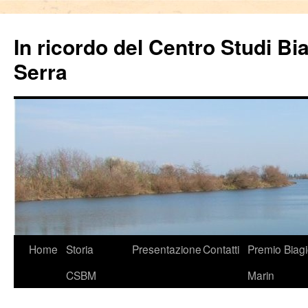
In ricordo del Centro Studi Bi
Serra
Vai
Home
Storia
Presentazione
Contatti
Premio Biag
al
CSBM
Marin
contenuto