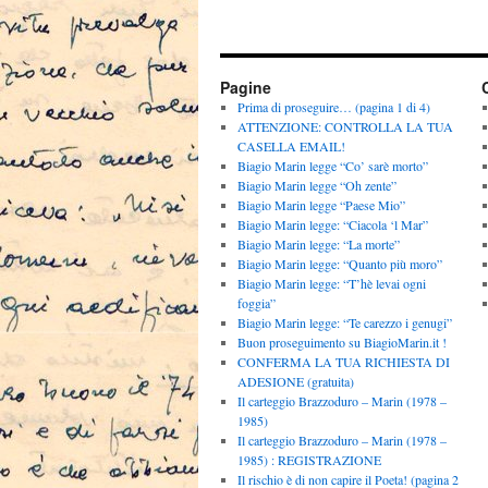
Pagine
Prima di proseguire… (pagina 1 di 4)
ATTENZIONE: CONTROLLA LA TUA
CASELLA EMAIL!
Biagio Marin legge “Co’ sarè morto”
Biagio Marin legge “Oh zente”
Biagio Marin legge “Paese Mio”
Biagio Marin legge: “Ciacola ‘l Mar”
Biagio Marin legge: “La morte”
Biagio Marin legge: “Quanto più moro”
Biagio Marin legge: “T’hè levai ogni
foggia”
Biagio Marin legge: “Te carezzo i genugi”
Buon proseguimento su BiagioMarin.it !
CONFERMA LA TUA RICHIESTA DI
ADESIONE (gratuita)
Il carteggio Brazzoduro – Marin (1978 –
1985)
Il carteggio Brazzoduro – Marin (1978 –
1985) : REGISTRAZIONE
Il rischio è di non capire il Poeta! (pagina 2