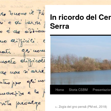
In ricordo del Ce
Serra
Home
Storia CSBM
Presentazio
Vai
al
←
Zogia del gno pensâ (PM ed., 2018)
contenuto