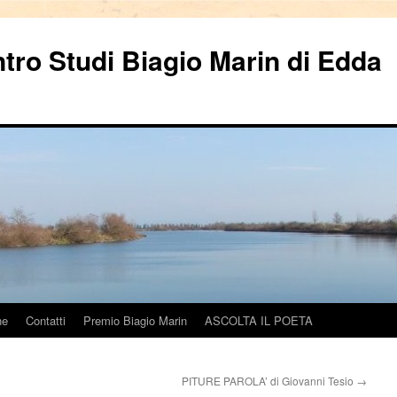
ntro Studi Biagio Marin di Edda
ne
Contatti
Premio Biagio Marin
ASCOLTA IL POETA
PITURE PAROLA’ di Giovanni Tesio
→