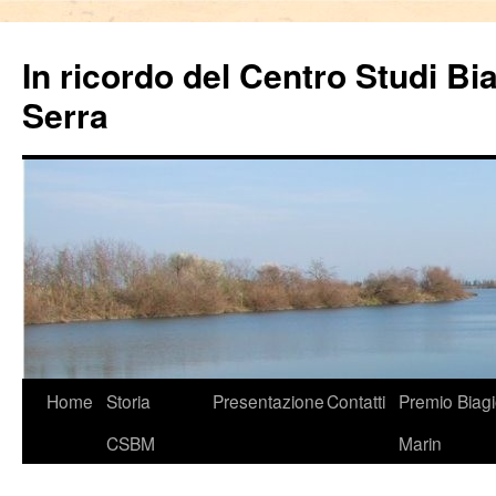
In ricordo del Centro Studi Bi
Serra
Vai
Home
Storia
Presentazione
Contatti
Premio Biag
al
CSBM
Marin
contenuto