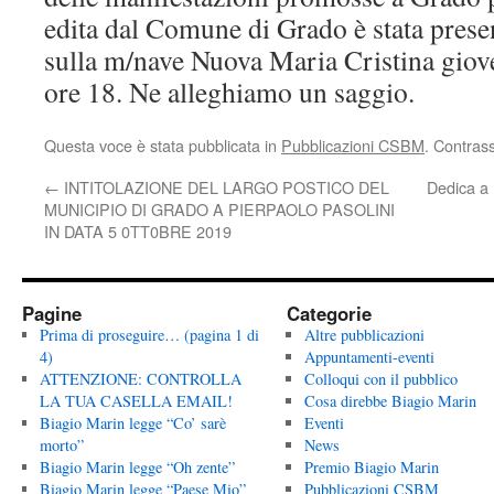
edita dal Comune di Grado è stata prese
sulla m/nave Nuova Maria Cristina giove
ore 18. Ne alleghiamo un saggio.
Questa voce è stata pubblicata in
Pubblicazioni CSBM
. Contras
←
INTITOLAZIONE DEL LARGO POSTICO DEL
Dedica a 
MUNICIPIO DI GRADO A PIERPAOLO PASOLINI
IN DATA 5 0TT0BRE 2019
Pagine
Categorie
Prima di proseguire… (pagina 1 di
Altre pubblicazioni
4)
Appuntamenti-eventi
ATTENZIONE: CONTROLLA
Colloqui con il pubblico
LA TUA CASELLA EMAIL!
Cosa direbbe Biagio Marin
Biagio Marin legge “Co’ sarè
Eventi
morto”
News
Biagio Marin legge “Oh zente”
Premio Biagio Marin
Biagio Marin legge “Paese Mio”
Pubblicazioni CSBM