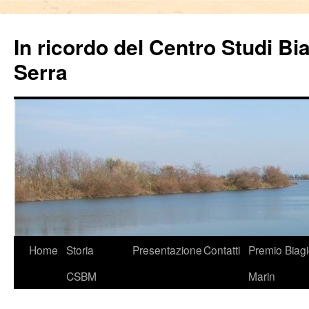
In ricordo del Centro Studi Bi
Serra
Vai
Home
Storia
Presentazione
Contatti
Premio Biag
al
CSBM
Marin
contenuto