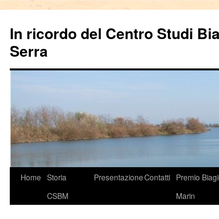
In ricordo del Centro Studi Bi
Serra
Vai
Home
Storia
Presentazione
Contatti
Premio Biag
al
CSBM
Marin
contenuto