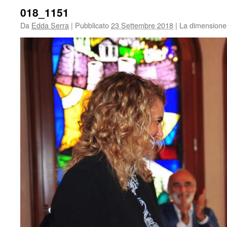
018_1151
Da
Edda Serra
|
Pubblicato
23 Settembre 2018
|
La dimensione 