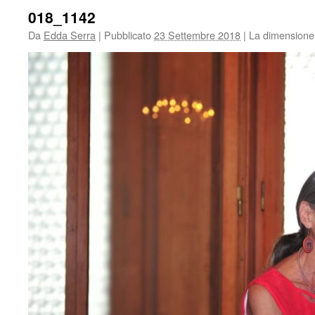
018_1142
Da
Edda Serra
|
Pubblicato
23 Settembre 2018
|
La dimensione 