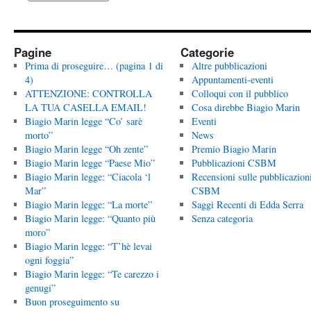
Pagine
Categorie
Prima di proseguire… (pagina 1 di
Altre pubblicazioni
4)
Appuntamenti-eventi
ATTENZIONE: CONTROLLA
Colloqui con il pubblico
LA TUA CASELLA EMAIL!
Cosa direbbe Biagio Marin
Biagio Marin legge “Co’ sarè
Eventi
morto”
News
Biagio Marin legge “Oh zente”
Premio Biagio Marin
Biagio Marin legge “Paese Mio”
Pubblicazioni CSBM
Biagio Marin legge: “Ciacola ‘l
Recensioni sulle pubblicazion
Mar”
CSBM
Biagio Marin legge: “La morte”
Saggi Recenti di Edda Serra
Biagio Marin legge: “Quanto più
Senza categoria
moro”
Biagio Marin legge: “T’hè levai
ogni foggia”
Biagio Marin legge: “Te carezzo i
genugi”
Buon proseguimento su