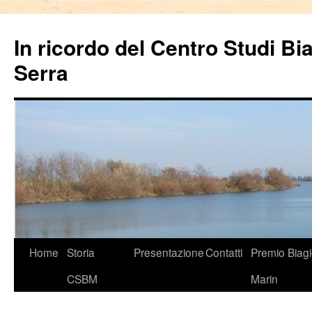
In ricordo del Centro Studi Bi
Serra
Vai
Home
Storia
Presentazione
Contatti
Premio Biag
al
CSBM
Marin
contenuto