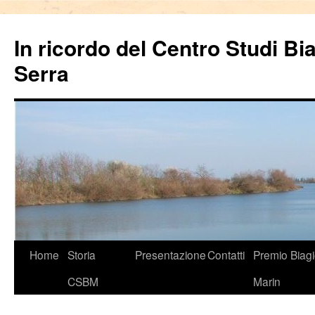
In ricordo del Centro Studi Bi
Serra
Vai
Home
Storia
Presentazione
Contatti
Premio Biag
al
CSBM
Marin
contenuto