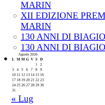
MARIN
XII EDIZIONE PRE
MARIN
130 ANNI DI BIAGI
130 ANNI DI BIAGI
Agosto 2026
L
M
M
G
V
S
D
1
2
3
4
5
6
7
8
9
10
11
12
13
14
15
16
17
18
19
20
21
22
23
24
25
26
27
28
29
30
31
« Lug