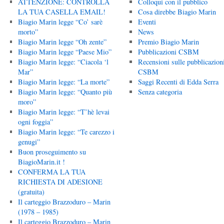
ATTENZIONE: CONTROLLA
Colloqui con il pubblico
LA TUA CASELLA EMAIL!
Cosa direbbe Biagio Marin
Biagio Marin legge “Co’ sarè
Eventi
morto”
News
Biagio Marin legge “Oh zente”
Premio Biagio Marin
Biagio Marin legge “Paese Mio”
Pubblicazioni CSBM
Biagio Marin legge: “Ciacola ‘l
Recensioni sulle pubblicazion
Mar”
CSBM
Biagio Marin legge: “La morte”
Saggi Recenti di Edda Serra
Biagio Marin legge: “Quanto più
Senza categoria
moro”
Biagio Marin legge: “T’hè levai
ogni foggia”
Biagio Marin legge: “Te carezzo i
genugi”
Buon proseguimento su
BiagioMarin.it !
CONFERMA LA TUA
RICHIESTA DI ADESIONE
(gratuita)
Il carteggio Brazzoduro – Marin
(1978 – 1985)
Il carteggio Brazzoduro – Marin