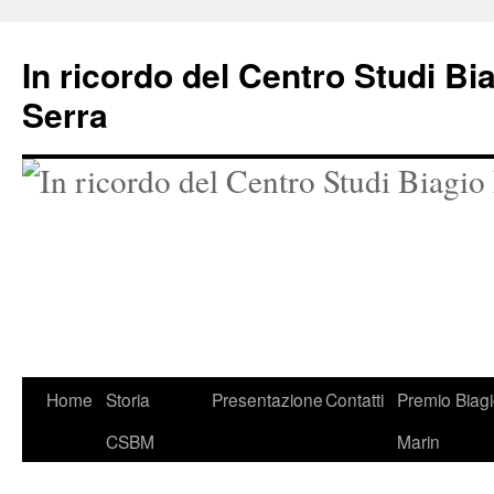
In ricordo del Centro Studi Bi
Serra
Vai
Home
Storia
Presentazione
Contatti
Premio Biag
al
CSBM
Marin
contenuto