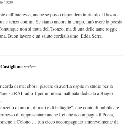
le 13:09
e dell’interesse, anche se posso rispondere in ritardo. Il lavoro
egua e senza confini. Se siamo ancora in tempo, farò avere la poesia
 Comunque non si tratta dell’Isonzo, ma di una delle tante roggie
lana. Buon lavoro e un saluto cordialissimo, Edda Serra.
 Castiglione
scrive:
 ricorda di me: ebbi il piacere di averLa ospite in studio per la
re su RAI radio 1 per un’intera mattinata dedicata a Biagio
 …
zetto di amori, di mari e di battaglie”, che conto di pubblicare
permesso di rappresentare anche Lei che accompagna il Poeta,
Ismene a Colono … (un cieco accompagnato amorevolmente da