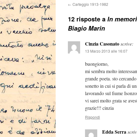
←
Carteggio 1913-1982
12 risposte a
In memori
Biagio Marin
Cinzia Casonato
scrive:
13 Marzo 2013 alle 16:07
buongiorno,
mi sembra molto interessan
grande poeta. sto cercando 
sonetto in cui si parla di 
lavorando sul fiume Isonzo n
vi sarei molto grata se ave
grazie!!! cinzia
Rispondi
Edda Serra
scriv