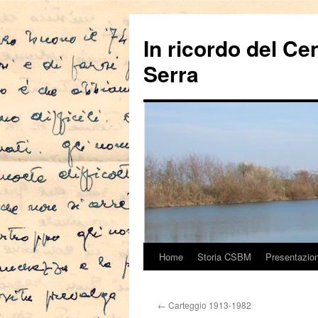
In ricordo del Ce
Serra
Home
Storia CSBM
Presentazio
Vai
al
←
Carteggio 1913-1982
contenuto