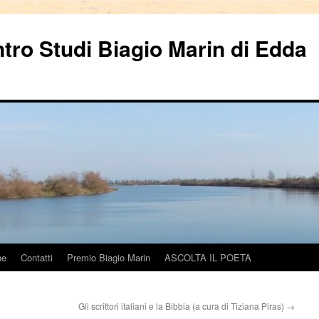
ntro Studi Biagio Marin di Edda
ne
Contatti
Premio Biagio Marin
ASCOLTA IL POETA
Gli scrittori italiani e la Bibbia (a cura di Tiziana Piras)
→