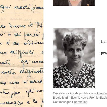
La 
pro
Questa voce è stata pubblicata in
Altre pu
Biagio Marin
,
Eventi
,
News
,
Premio Biagi
Contrassegna il
permalink
.