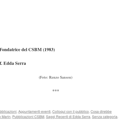
Fondatrice del CSBM (1983)
f. Edda Serra
(Foto: Renzo Sanson)
***
bblicazioni
,
Appuntamenti-eventi
,
Colloqui con il pubblico
,
Cosa direbbe
o Marin
,
Pubblicazioni CSBM
,
Saggi Recenti di Edda Serra
,
Senza categoria
.