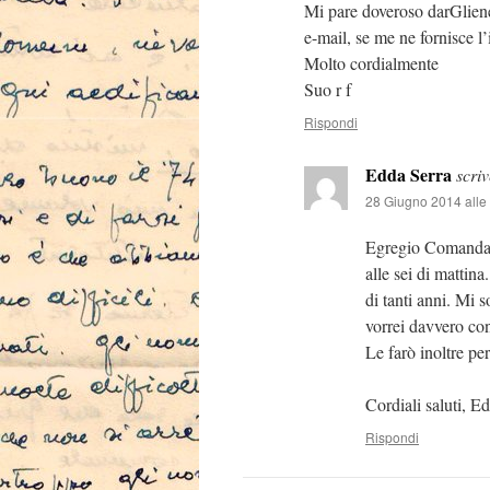
Mi pare doveroso darGliene 
e-mail, se me ne fornisce l’
Molto cordialmente
Suo r f
Rispondi
Edda Serra
scriv
28 Giugno 2014 alle
Egregio Comandant
alle sei di mattin
di tanti anni. Mi 
vorrei davvero con
Le farò inoltre pe
Cordiali saluti, E
Rispondi