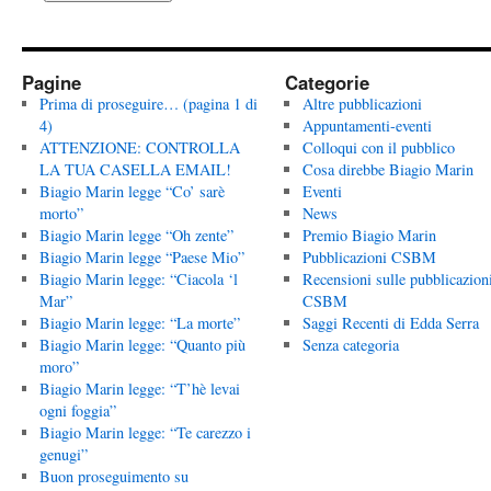
Pagine
Categorie
Prima di proseguire… (pagina 1 di
Altre pubblicazioni
4)
Appuntamenti-eventi
ATTENZIONE: CONTROLLA
Colloqui con il pubblico
LA TUA CASELLA EMAIL!
Cosa direbbe Biagio Marin
Biagio Marin legge “Co’ sarè
Eventi
morto”
News
Biagio Marin legge “Oh zente”
Premio Biagio Marin
Biagio Marin legge “Paese Mio”
Pubblicazioni CSBM
Biagio Marin legge: “Ciacola ‘l
Recensioni sulle pubblicazion
Mar”
CSBM
Biagio Marin legge: “La morte”
Saggi Recenti di Edda Serra
Biagio Marin legge: “Quanto più
Senza categoria
moro”
Biagio Marin legge: “T’hè levai
ogni foggia”
Biagio Marin legge: “Te carezzo i
genugi”
Buon proseguimento su