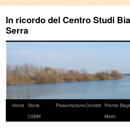
In ricordo del Centro Studi Bi
Serra
Vai
Home
Storia
Presentazione
Contatti
Premio Biag
al
CSBM
Marin
contenuto