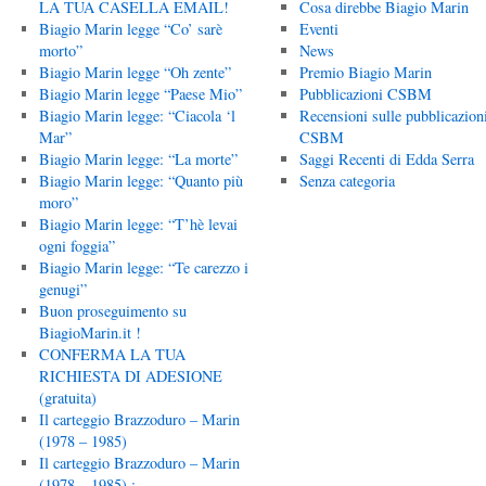
LA TUA CASELLA EMAIL!
Cosa direbbe Biagio Marin
Biagio Marin legge “Co’ sarè
Eventi
morto”
News
Biagio Marin legge “Oh zente”
Premio Biagio Marin
Biagio Marin legge “Paese Mio”
Pubblicazioni CSBM
Biagio Marin legge: “Ciacola ‘l
Recensioni sulle pubblicazion
Mar”
CSBM
Biagio Marin legge: “La morte”
Saggi Recenti di Edda Serra
Biagio Marin legge: “Quanto più
Senza categoria
moro”
Biagio Marin legge: “T’hè levai
ogni foggia”
Biagio Marin legge: “Te carezzo i
genugi”
Buon proseguimento su
BiagioMarin.it !
CONFERMA LA TUA
RICHIESTA DI ADESIONE
(gratuita)
Il carteggio Brazzoduro – Marin
(1978 – 1985)
Il carteggio Brazzoduro – Marin
(1978 – 1985) :