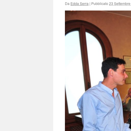
Da
Edda Serra
|
Pubblicato
23 Settembre