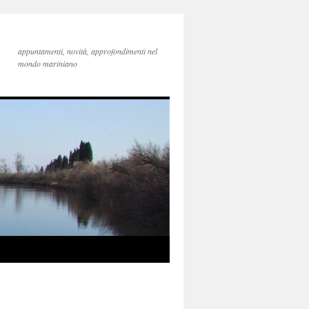
appuntamenti, novità, approfondimenti nel
mondo mariniano