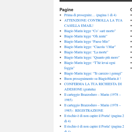
Pagine
Prima di proseguire… (pagina 1 di 4)
ATTENZIONE: CONTROLLA LA TUA
CASELLA EMAIL!
Biagio Marin legge “Co’ sarè morto”
Biagio Marin legge “Oh zente”
Biagio Marin legge “Paese Mio”
Biagio Marin legge: “Ciacola ‘l Mar”
Biagio Marin legge: “La morte”
Biagio Marin legge: “Quanto più moro”
Biagio Marin legge: “T’hè levai ogni
foggia”
Biagio Marin legge: “Te carezzo i genugi”
Buon proseguimento su BiagioMarin.it !
CONFERMA LA TUA RICHIESTA DI
ADESIONE (gratuita)
Il carteggio Brazzoduro – Marin (1978 –
1985)
Il carteggio Brazzoduro – Marin (1978 –
1985) : REGISTRAZIONE
Il rischio è di non capire il Poeta! (pagina 2
di 4)
Il rischio è di non capire il Poeta! (pagina 2
di 4)