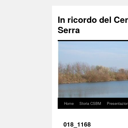
In ricordo del Ce
Serra
Home
Storia CSBM
Presentazio
Vai
al
018_1168
contenuto