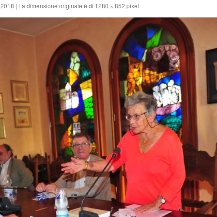
 2018
|
La dimensione originale è di
1280 × 852
pixel