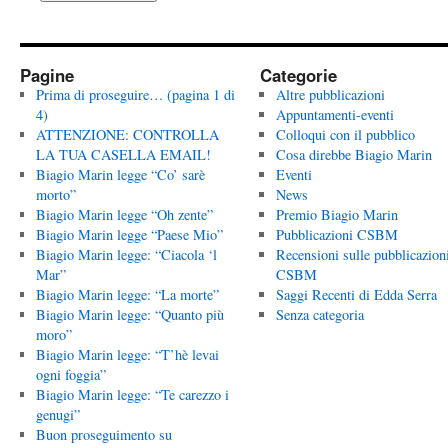
Pagine
Categorie
Prima di proseguire… (pagina 1 di
Altre pubblicazioni
4)
Appuntamenti-eventi
ATTENZIONE: CONTROLLA
Colloqui con il pubblico
LA TUA CASELLA EMAIL!
Cosa direbbe Biagio Marin
Biagio Marin legge “Co’ sarè
Eventi
morto”
News
Biagio Marin legge “Oh zente”
Premio Biagio Marin
Biagio Marin legge “Paese Mio”
Pubblicazioni CSBM
Biagio Marin legge: “Ciacola ‘l
Recensioni sulle pubblicazion
Mar”
CSBM
Biagio Marin legge: “La morte”
Saggi Recenti di Edda Serra
Biagio Marin legge: “Quanto più
Senza categoria
moro”
Biagio Marin legge: “T’hè levai
ogni foggia”
Biagio Marin legge: “Te carezzo i
genugi”
Buon proseguimento su