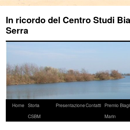
In ricordo del Centro Studi Bi
Serra
Vai
Home
Storia
Presentazione
Contatti
Premio Biag
al
CSBM
Marin
contenuto