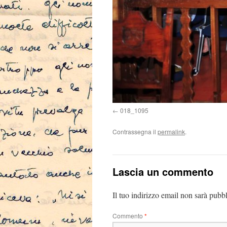
018_1095
Contrassegna il
permalink
.
Lascia un commento
Il tuo indirizzo email non sarà pubbl
Commento
*