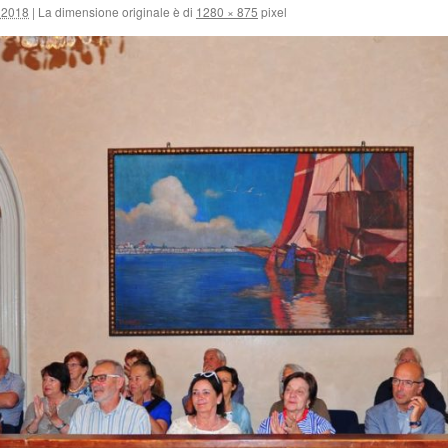
 2018
|
La dimensione originale è di
1280 × 875
pixel