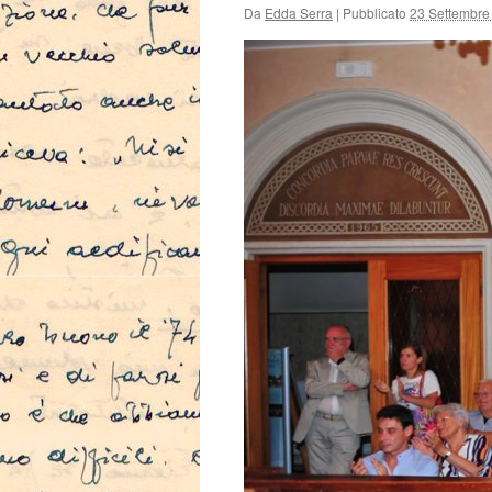
Da
Edda Serra
|
Pubblicato
23 Settembre