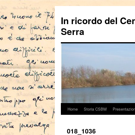
In ricordo del Ce
Serra
Home
Storia CSBM
Presentazio
Vai
al
018_1036
contenuto