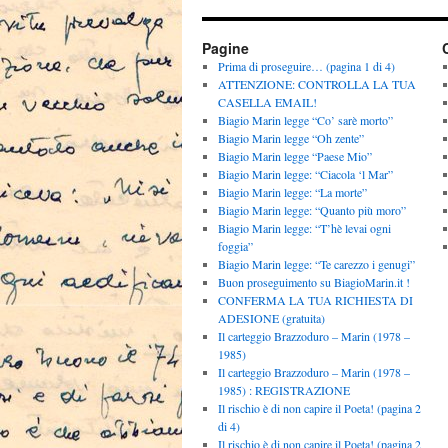
Pagine
Prima di proseguire… (pagina 1 di 4)
ATTENZIONE: CONTROLLA LA TUA
CASELLA EMAIL!
Biagio Marin legge “Co’ sarè morto”
Biagio Marin legge “Oh zente”
Biagio Marin legge “Paese Mio”
Biagio Marin legge: “Ciacola ‘l Mar”
Biagio Marin legge: “La morte”
Biagio Marin legge: “Quanto più moro”
Biagio Marin legge: “T’hè levai ogni
foggia”
Biagio Marin legge: “Te carezzo i genugi”
Buon proseguimento su BiagioMarin.it !
CONFERMA LA TUA RICHIESTA DI
ADESIONE (gratuita)
Il carteggio Brazzoduro – Marin (1978 –
1985)
Il carteggio Brazzoduro – Marin (1978 –
1985) : REGISTRAZIONE
Il rischio è di non capire il Poeta! (pagina 2
di 4)
Il rischio è di non capire il Poeta! (pagina 2