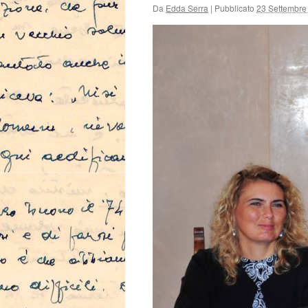
Da
Edda Serra
|
Pubblicato
23 Settembre