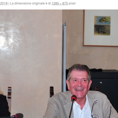
 2018
|
La dimensione originale è di
1280 × 875
pixel