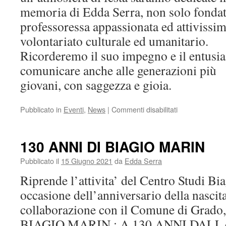
memoria di Edda Serra, non solo fond
professoressa appassionata ed attivissim
volontariato culturale ed umanitario.
Ricorderemo il suo impegno e il entusi
comunicare anche alle generazioni più
giovani, con saggezza e gioia.
su
Pubblicato in
Eventi
,
News
|
Commenti disabilitati
130
ANNI
DI
130 ANNI DI BIAGIO MARIN
BIAGIO
MARIN
Pubblicato il
15 Giugno 2021
da
Edda Serra
Riprende l’attivita’ del Centro Studi Bi
occasione dell’anniversario della nascita
collaborazione con il Comune di Grado
BIAGIO MARIN : A 130 ANNI DALLA