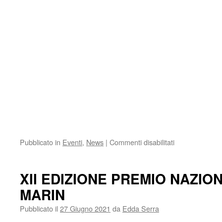
su
Pubblicato in
Eventi
,
News
|
Commenti disabilitati
XII
EDIZIONE
PREMIO
XII EDIZIONE PREMIO NAZIO
NAZIONALE
MARIN
BIAGIO
MARIN
Pubblicato il
27 Giugno 2021
da
Edda Serra