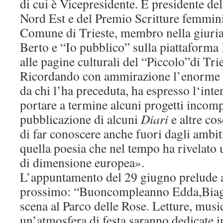
di cui è Vicepresidente. È presidente de
Nord Est e del Premio Scritture femmini
Comune di Trieste, membro nella giuri
Berto e “Io pubblico” sulla piattaform
alle pagine culturali del “Piccolo”di Trie
Ricordando con ammirazione l’enorme m
da chi l’ha preceduta, ha espresso l‘int
portare a termine alcuni progetti incomp
pubblicazione di alcuni
Diari
e altre cos
di far conoscere anche fuori dagli ambiti
quella poesia che nel tempo ha rivelato 
di dimensione europea».
L’appuntamento del 29 giugno prelude a
prossimo: “Buoncompleanno Edda,Biagi
scena al Parco delle Rose. Letture, musi
un’atmosfera di festa saranno dedicate i