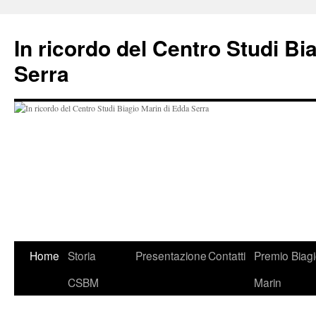
In ricordo del Centro Studi Bi
Serra
Vai
Home
Storia
Presentazione
Contatti
Premio Biag
al
CSBM
Marin
contenuto