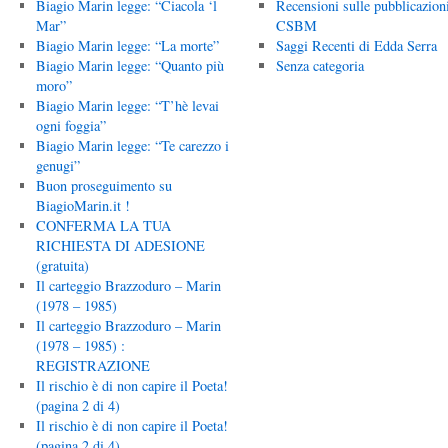
Biagio Marin legge: “Ciacola ‘l
Recensioni sulle pubblicazion
Mar”
CSBM
Biagio Marin legge: “La morte”
Saggi Recenti di Edda Serra
Biagio Marin legge: “Quanto più
Senza categoria
moro”
Biagio Marin legge: “T’hè levai
ogni foggia”
Biagio Marin legge: “Te carezzo i
genugi”
Buon proseguimento su
BiagioMarin.it !
CONFERMA LA TUA
RICHIESTA DI ADESIONE
(gratuita)
Il carteggio Brazzoduro – Marin
(1978 – 1985)
Il carteggio Brazzoduro – Marin
(1978 – 1985) :
REGISTRAZIONE
Il rischio è di non capire il Poeta!
(pagina 2 di 4)
Il rischio è di non capire il Poeta!
(pagina 2 di 4)