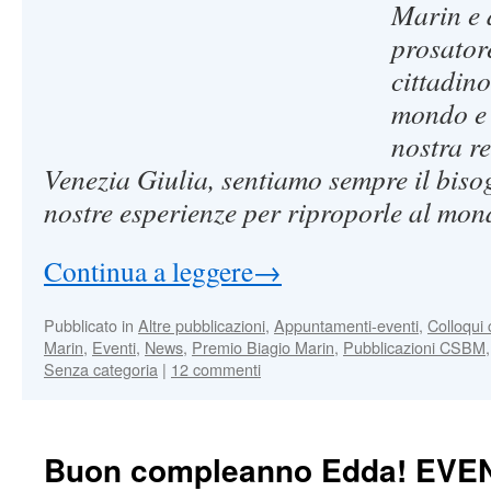
Marin e 
prosatore
cittadin
mondo e 
nostra re
Venezia Giulia, sentiamo sempre il bisog
nostre esperienze per riproporle al mon
Continua a leggere
→
Pubblicato in
Altre pubblicazioni
,
Appuntamenti-eventi
,
Colloqui 
Marin
,
Eventi
,
News
,
Premio Biagio Marin
,
Pubblicazioni CSBM
Senza categoria
|
12 commenti
Buon compleanno Edda! EV