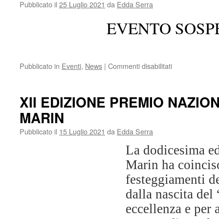
Pubblicato il
25 Luglio 2021
da
Edda Serra
EVENTO SOSP
su
Pubblicato in
Eventi
,
News
|
Commenti disabilitati
Buon
compleanno
Edda!
XII EDIZIONE PREMIO NAZIO
EVENTO
MARIN
SOSPESO
Pubblicato il
15 Luglio 2021
da
Edda Serra
La dodicesima ed
Marin ha coincis
festeggiamenti de
dalla nascita del
eccellenza e per 